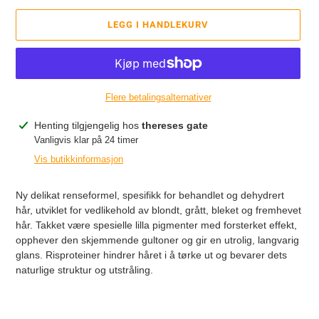
LEGG I HANDLEKURV
Flere betalingsalternativer
Legger
Henting tilgjengelig hos
thereses gate
til
Vanligvis klar på 24 timer
produkter
Vis butikkinformasjon
i
handlekurven
Ny delikat renseformel, spesifikk for behandlet og dehydrert
hår, utviklet for vedlikehold av blondt, grått, bleket og fremhevet
hår. Takket være spesielle lilla pigmenter med forsterket effekt,
opphever den skjemmende gultoner og gir en utrolig, langvarig
glans. Risproteiner hindrer håret i å tørke ut og bevarer dets
naturlige struktur og utstråling.