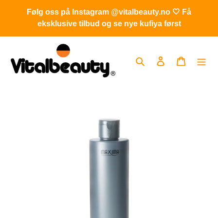
Gå
Følg oss på Instagram @vitalbeauty.no 🤍 Få
videre
eksklusive tilbud og se nye kufiya først
til
innholdet
Søk
Logg på
Handleku